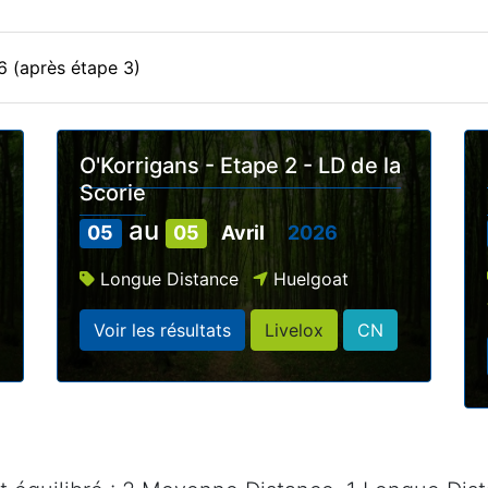
6 (après étape 3)
O'Korrigans - Etape 2 - LD de la
Scorie
au
05
05
Avril
2026
Longue Distance
Huelgoat
Voir les résultats
Livelox
CN