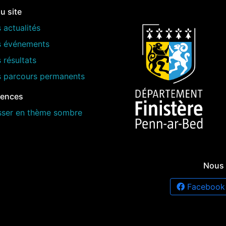
u site
 actualités
s événements
 résultats
s parcours permanents
rences
sser en thème sombre
Nous 
Facebook