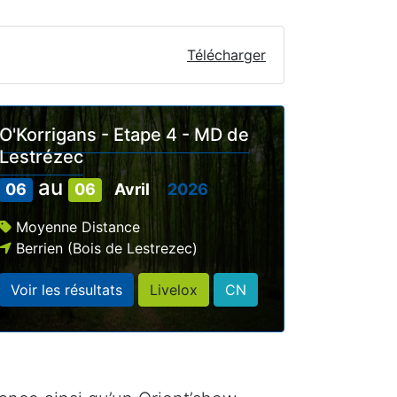
Télécharger
O'Korrigans - Etape 4 - MD de
Lestrézec
au
06
06
Avril
2026
Moyenne Distance
Berrien (Bois de Lestrezec)
Voir les résultats
Livelox
CN