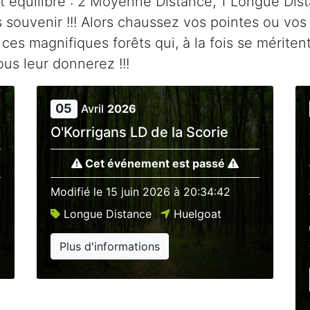
et équilibré : 2 Moyenne Distance, 1 Longue Dis
 souvenir !!! Alors chaussez vos pointes ou vo
 ces magnifiques forêts qui, à la fois se mériten
ous leur donnerez !!!
05
Avril
2026
O'Korrigans LD de la Scorie
Cet événement est passé
Modifié le
15 juin 2026 à 20:34:42
Longue Distance
Huelgoat
Plus d'informations