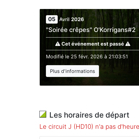
05
Avril
2026
"Soirée crêpes" O'Korrigans#2
Cet événement est passé
Modifié le
25 févr. 2026 à 21:03:51
Plus d'informations
Les horaires de départ
Le circuit J (HD10) n'a pas d'heu