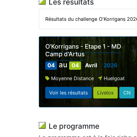
Les résultats
Résultats du challenge O'Korrigans 202
O'Korrigans - Etape 1 - MD
Camp d'Artus
au
04
04
Avril
2026
Moyenne Distance
Huelgoat
Voir les résultats
Livelox
CN
Le programme