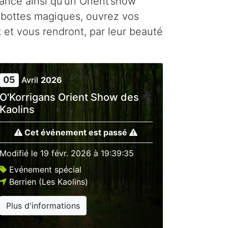
tance ainsi qu’un Orient’show
s bottes magiques, ouvrez vos
t et vous rendront, par leur beauté
05
Avril
2026
O'Korrigans Orient Show des
Kaolins
Cet événement est passé
Modifié le
19 févr. 2026 à 19:39:35
Evénement spécial
Berrien (Les Kaolins)
Plus d'informations