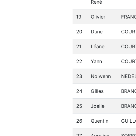
René
19
Olivier
FRAN
20
Dune
COUR
21
Léane
COUR
22
Yann
COUR
23
Nolwenn
NEDE
24
Gilles
BRAN
25
Joelle
BRAN
26
Quentin
GUIL
27
Aurelien
SOSS