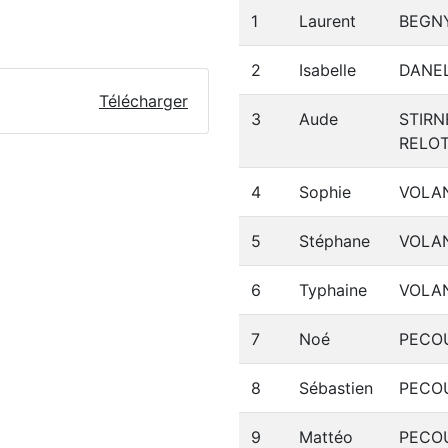
#
Prénom
Nom
1
Laurent
BEGN
2
Isabelle
DANE
Télécharger
3
Aude
STIR
RELO
4
Sophie
VOLA
5
Stéphane
VOLA
6
Typhaine
VOLA
7
Noé
PECO
8
Sébastien
PECO
9
Mattéo
PECO