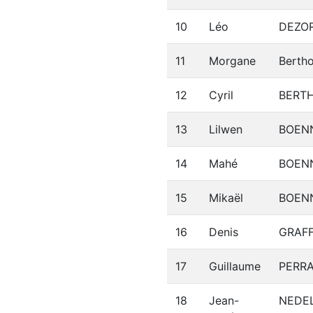
10
Léo
DEZO
11
Morgane
Berth
12
Cyril
BERT
13
Lilwen
BOEN
14
Mahé
BOEN
15
Mikaël
BOEN
16
Denis
GRAFF
17
Guillaume
PERR
18
Jean-
NEDE