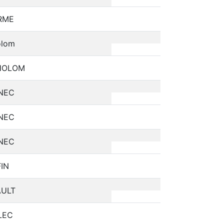
RME
olom
HOLOM
NEC
NEC
NEC
IN
AULT
LEC