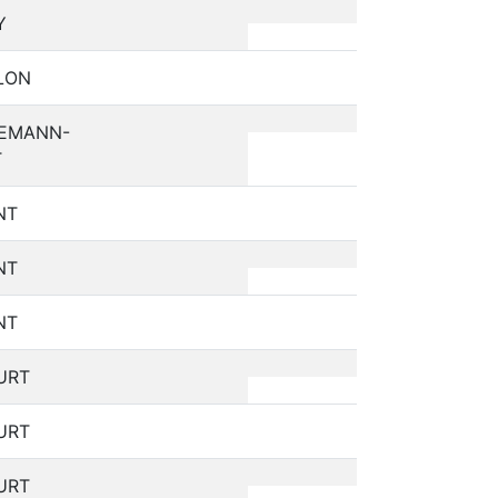
Commentaire
Actions
Y
LON
NEMANN-
T
NT
NT
NT
URT
URT
URT