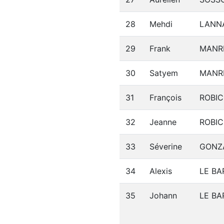
28
Mehdi
LANN
29
Frank
MANR
30
Satyem
MANR
31
François
ROBIC
32
Jeanne
ROBIC
33
Séverine
GONZ
34
Alexis
LE BA
35
Johann
LE BA