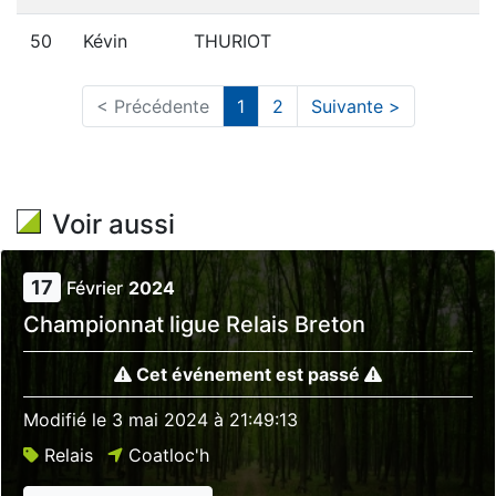
50
Kévin
THURIOT
< Précédente
1
2
Suivante >
Voir aussi
17
Février
2024
Championnat ligue Relais Breton
Cet événement est passé
Modifié le
3 mai 2024 à 21:49:13
Relais
Coatloc'h