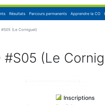
nts
Résultats
Parcours permanents
Apprendre la CO
 #S05 (Le Corniguel)
 #S05 (Le Cornig
3:30, modifié le vendredi 30 janvier 2026 à 17:1
Cet événement est passé
Inscriptions