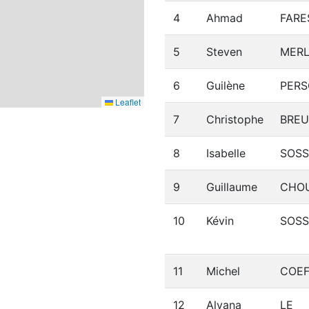
4
Ahmad
FARE
5
Steven
MERL
6
Guilène
PER
Leaflet
7
Christophe
BREU
8
Isabelle
SOS
9
Guillaume
CHO
10
Kévin
SOS
11
Michel
COEF
12
Alyana
LE