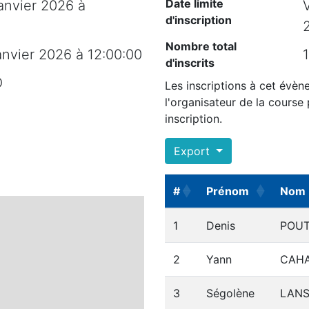
Date limite
anvier 2026 à
d'inscription
Nombre total
anvier 2026 à 12:00:00
1
d'inscrits
O
Les inscriptions à cet évèn
l'organisateur de la course
inscription.
Export
#
Prénom
Nom
#
Prénom
Nom
1
Denis
POU
2
Yann
CAHA
3
Ségolène
LANS