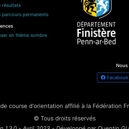
 résultats
s parcours permanents
rences
sser en thème sombre
Nous 
Facebook
de course d'orientation affilié à la Fédération 
© Tous droits réservés
on 1.3.0 - Avril 2023 - Développé par Quentin G