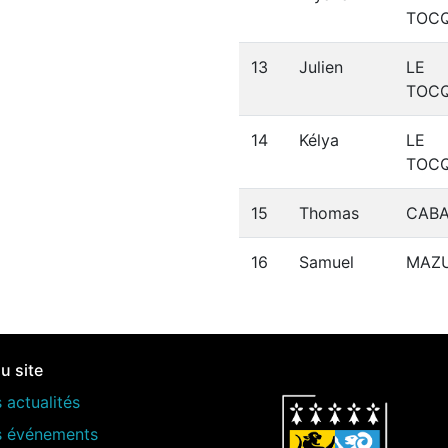
TOC
13
Julien
LE
TOC
14
Kélya
LE
TOC
15
Thomas
CAB
16
Samuel
MAZU
u site
 actualités
s événements