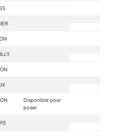
SS
IER
SON
ILLY
SON
UX
SON
Disponible pour
poser
FE