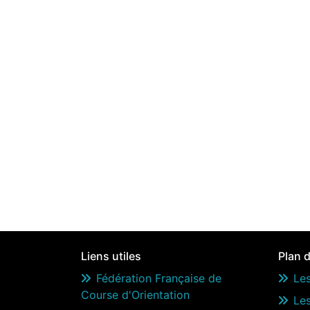
Liens utiles
Plan d
Fédération Française de
Les
Course d'Orientation
Le