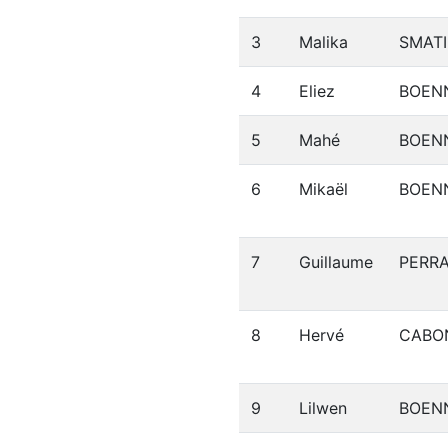
3
Malika
SMATI
4
Eliez
BOEN
5
Mahé
BOEN
6
Mikaël
BOEN
7
Guillaume
PERR
8
Hervé
CABO
9
Lilwen
BOEN