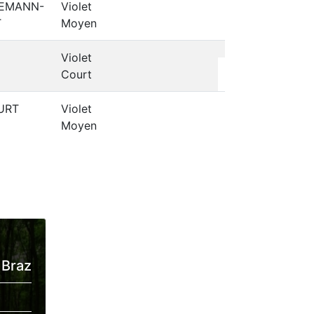
NEMANN-
Violet
T
Moyen
Violet
Court
URT
Violet
Moyen
 Braz