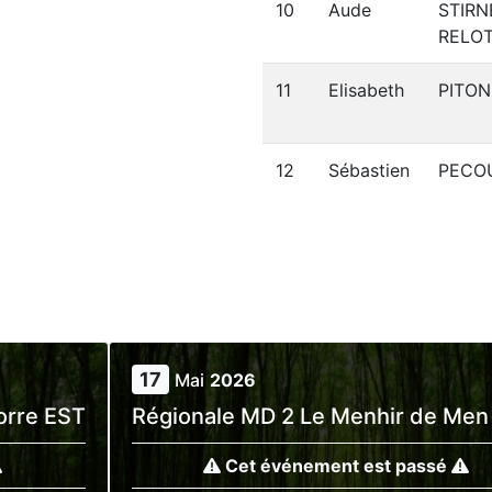
10
Aude
STIR
RELO
11
Elisabeth
PITON
12
Sébastien
PECO
17
Mai
2026
orre EST
Régionale MD 2 Le Menhir de Men
Cet événement est passé