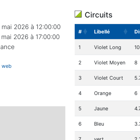
Circuits
 mai 2026 à 12:00:00
#
Libellé
Di
 mai 2026 à 17:00:00
#
Libellé
Di
tance
1
Violet Long
10
2
Violet Moyen
8
te web
3
Violet Court
5.
4
Orange
6
5
Jaune
4.
6
Bleu
3.
7
vert
2.