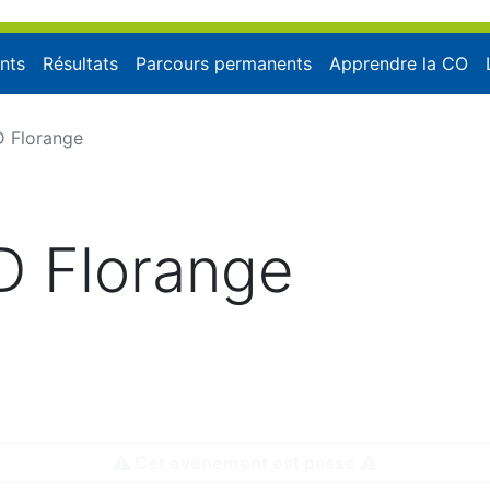
nts
Résultats
Parcours permanents
Apprendre la CO
D Florange
D Florange
:44:01, modifié le mercredi 6 mai 2026 à 20:23:
Cet événement est passé