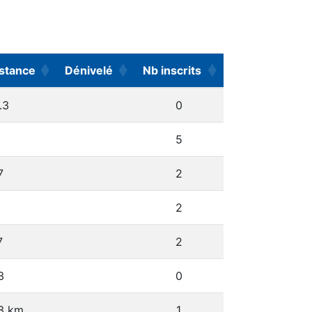
stance
Dénivelé
Nb inscrits
stance
Dénivelé
Nb inscrits
.3
0
5
7
2
2
7
2
3
0
3 km
1