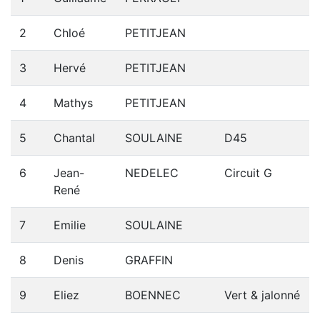
2
Chloé
PETITJEAN
3
Hervé
PETITJEAN
4
Mathys
PETITJEAN
5
Chantal
SOULAINE
D45
6
Jean-
NEDELEC
Circuit G
René
7
Emilie
SOULAINE
8
Denis
GRAFFIN
9
Eliez
BOENNEC
Vert & jalonné