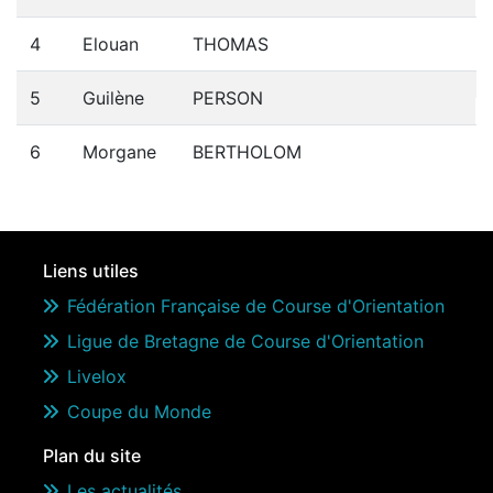
4
Elouan
THOMAS
5
Guilène
PERSON
6
Morgane
BERTHOLOM
Liens utiles
Fédération Française de Course d'Orientation
Ligue de Bretagne de Course d'Orientation
Livelox
Coupe du Monde
Plan du site
Les actualités